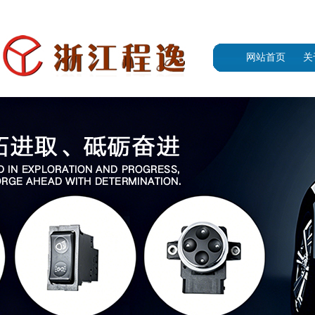
欢迎访问浙江程逸汽车电器官网！
0577-62368299
网站首页
关
公
总
企
营
企